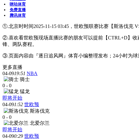
咪咕体育
免费直播
腾讯体育
①.北京时时间2025-11-15 03:45，世欧预联赛比赛【斯洛伐
②.喜欢看世欧预现场直播比赛的朋友可以提前【CTRL+D
锋、两队赛程。
③.页面内容由『逐日追风网』体育小编整理发布；24小时为
更多直播
04-09
19:51
NBA
骑士
0
-
0
猛龙
即将开始
04-09
1:52
世欧预
斯洛伐克
0
-
0
北爱尔兰
即将开始
04-09
0:29
世欧预