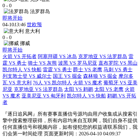
0
-
0
法罗群岛
即将开始
04-10
13:46
世欧预
意大利
0
-
0
挪威
即将开始
火箭 VS 开拓者
阿塞拜疆 VS 冰岛
克罗地亚 VS 法罗群岛
雷
霆 VS 勇士
骑士 VS 灰熊
波黑 VS 罗马尼亚
直布罗陀 VS 黑山
凯尔特人 VS 快船
雷霆 VS 勇士
爵士 VS 老鹰
马刺 VS 勇士
列支敦士登 VS 威尔士
国王 VS 掘金
森林狼 VS 掘金
摩尔多
瓦 VS 意大利
76人 VS 凯尔特人
火箭 VS 魔术
葡萄牙 VS 亚美
尼亚
克罗地亚 VS 法罗群岛
太阳 VS 鹈鹕
太阳 VS 老鹰
火箭
VS 魔术
亚美尼亚 VS 匈牙利
凯尔特人 VS 快船
鹈鹕 VS 开拓
者
『逐日追风网』所有赛事直播信号源均由用户收集或从搜索引
擎中搜索整理获得，所有内容均来自互联网，我们自身不提供
任何直播信号和视频内容，如有侵犯您的权益请联系我们，我
们会第一时间处理 页面更新时间：2026-04-10 04:09:37