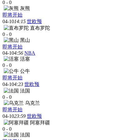
0
-
0
灰熊
即将开始
04-10
14:15
世欧预
直布罗陀
0
-
0
黑山
即将开始
04-10
4:56
NBA
活塞
0
-
0
公牛
即将开始
04-10
4:23
世欧预
法国
0
-
0
乌克兰
即将开始
04-10
23:59
世欧预
阿塞拜疆
0
-
0
法国